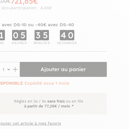
721,65€
,00€
 éco-participation : 4,45€
€ avec DS-10 ou -40€ avec DS-40
1
0
5
3
5
3
9
RS
HEURES
MINUTES
SECONDES
Ajouter au panier
ISPONIBLE
Expédié sous 1 mois
Réglez en
3x
/
4x
sans frais
ou en 10x
à partir de
77,28€ / mois
*
jouter cet article à mes favoris