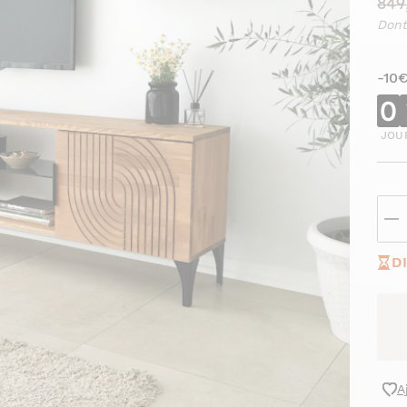
849
Dont
-10
0
JOU
D
A