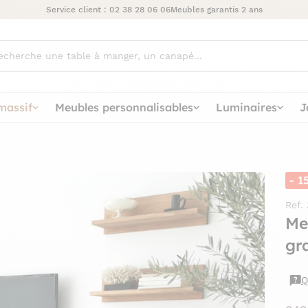
Service client :
02 38 28 06 06
Meubles garantis 2 ans
ez
massif
Meubles personnalisables
Luminaires
J
- 1
Ref.
Me
gr
Q