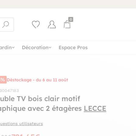
0
ardin
Décoration
Espace Pros
5%
Déstockage - du 6 au 11 août
 30047183
uble TV bois clair motif
aphique avec 2 étagères
LECCE
uestions utilisateurs