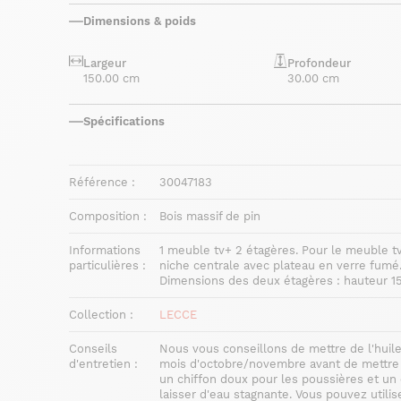
Dimensions & poids
Largeur
Profondeur
150.00 cm
30.00 cm
Spécifications
Référence :
30047183
Composition :
Bois massif de pin
Informations
1 meuble tv+ 2 étagères. Pour le meuble tv
particulières :
niche centrale avec plateau en verre fumé
Dimensions des deux étagères : hauteur 15
Collection :
LECCE
Conseils
Nous vous conseillons de mettre de l'huile
d'entretien :
mois d'octobre/novembre avant de mettre l
un chiffon doux pour les poussières et un 
laisser d'eau stagnante. Vous pouvez utilis