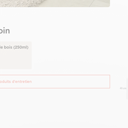
oin
de bois (250ml)
roduits d'entretien