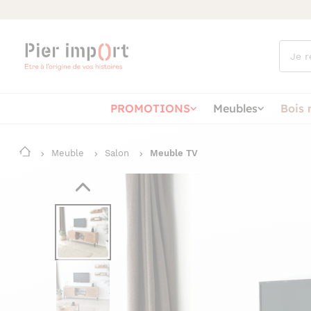
Que
cherch
vous ?
PROMOTIONS
Meubles
Bois 
Meuble
Salon
Meuble TV