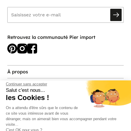
Retrouvez la communauté Pier import
À propos
Services et contact
Continuer sans accepter
Salut c'est nous...
les Cookies !
Magasins et Showrooms
On a attendu d'être sûrs que le contenu de
ce site vous intéresse avant de vous
Modes de paiement acceptés
déranger, mais on aimerait bien vous accompagner pendant votre
visite...
C'est OK pour vous ?