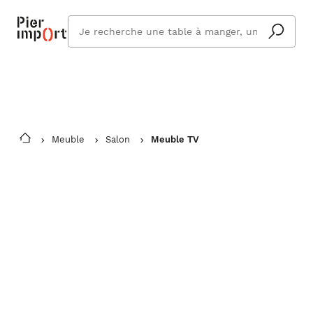
Commandez même en vacances !
En savoir plus
Vous êtes absent ? Pier Import s'adapte
Que
et vous livre à votre retour.
cherchez
vous ?
Meuble
Salon
Meuble TV