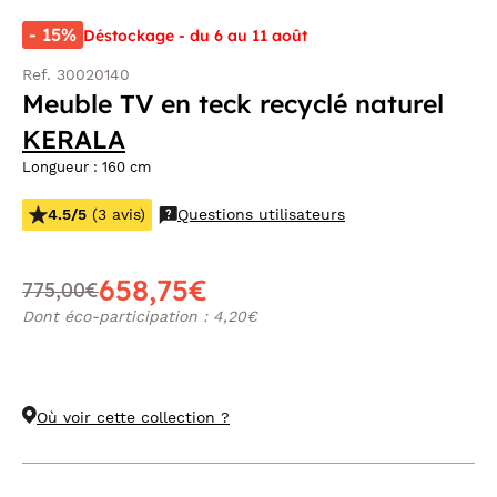
- 15%
Déstockage - du 6 au 11 août
Ref. 30020140
Meuble TV en teck recyclé naturel
KERALA
Longueur : 160 cm
4.5/5
(3 avis)
Questions utilisateurs
658,75€
775,00€
Dont éco-participation : 4,20€
Où voir cette collection ?