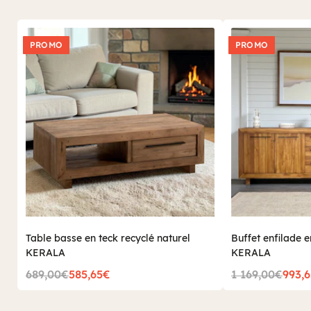
PROMO
PROMO
Table basse en teck recyclé naturel
Buffet enfilade e
KERALA
KERALA
689,00€
585,65€
1 169,00€
993,