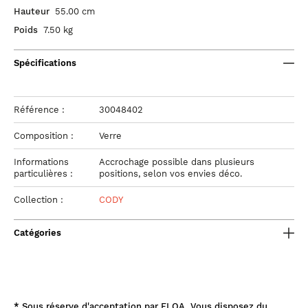
Hauteur
55.00 cm
Poids
7.50 kg
Spécifications
Référence :
30048402
Composition :
Verre
Informations
Accrochage possible dans plusieurs
particulières :
positions, selon vos envies déco.
Collection :
CODY
Catégories
*
Sous réserve d'acceptation par FLOA. Vous disposez du