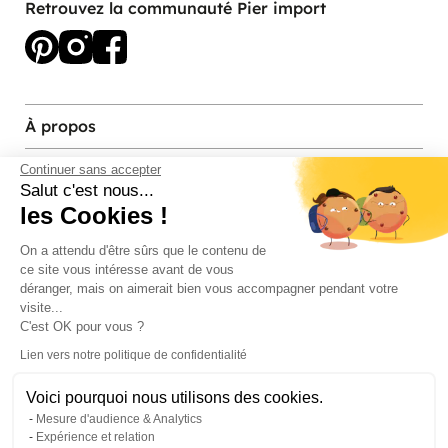
Retrouvez la communauté Pier import
À propos
Services et contact
Continuer sans accepter
Salut c'est nous...
les Cookies !
Magasins et Showrooms
On a attendu d'être sûrs que le contenu de
ce site vous intéresse avant de vous
Modes de paiement acceptés
déranger, mais on aimerait bien vous accompagner pendant votre
visite...
C'est OK pour vous ?
Lien vers notre politique de confidentialité
Voici pourquoi nous utilisons des cookies.
Mesure d'audience & Analytics
Expérience et relation