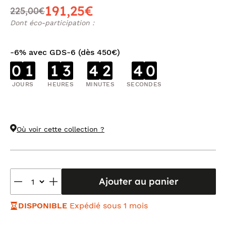
191,25€
225,00€
Dont éco-participation :
-6% avec GDS-6 (dès 450€)
0
1
1
3
4
2
4
0
JOURS
HEURES
MINUTES
SECONDES
Où voir cette collection ?
Ajouter au panier
DISPONIBLE
Expédié sous 1 mois