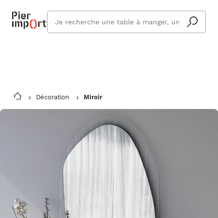
Commandez même en vacances !
En savoir plus
Vous êtes absent ? Pier Import s'adapte
Que
et vous livre à votre retour.
cherchez
vous ?
Décoration
Miroir