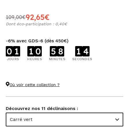
92,65€
109,00€
Dont éco-participation : 0,40€
-6% avec GDS-6 (dès 450€)
0
1
1
0
5
8
1
3
JOURS
HEURES
MINUTES
SECONDES
Où voir cette collection ?
Découvrez nos 11 déclinaisons :
Carré vert