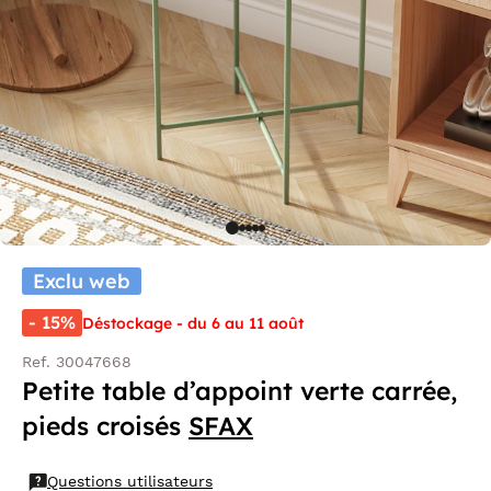
Exclu web
- 15%
Déstockage - du 6 au 11 août
Ref. 30047668
Petite table d’appoint verte carrée,
pieds croisés
SFAX
Questions utilisateurs