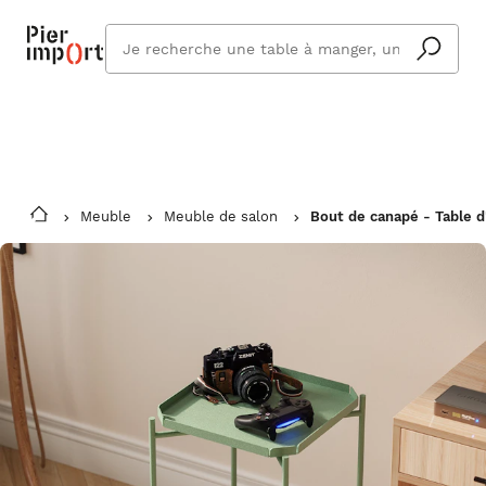
Commandez même en vacances !
En savoir plus
Vous êtes absent ? Pier Import s'adapte
Que
et vous livre à votre retour.
cherchez
vous ?
Meuble
Meuble de salon
Bout de canapé - Table d