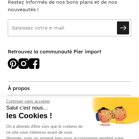
Restez informés de nos bons plans et de nos
nouveautés !
Retrouvez la communauté Pier import
À propos
Services et contact
Continuer sans accepter
Salut c'est nous...
les Cookies !
Magasins et Showrooms
On a attendu d'être sûrs que le contenu de
ce site vous intéresse avant de vous
Modes de paiement acceptés
déranger, mais on aimerait bien vous accompagner pendant votre