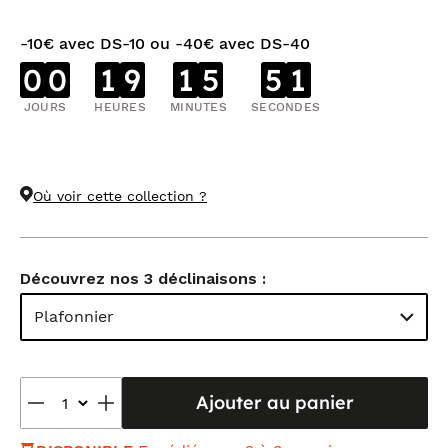
-10€ avec DS-10 ou -40€ avec DS-40
0
0
1
9
1
5
5
0
JOURS
HEURES
MINUTES
SECONDES
Où voir cette collection ?
Découvrez nos 3 déclinaisons :
Plafonnier
Ajouter au panier