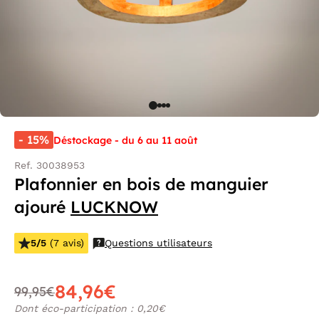
- 15%
Déstockage - du 6 au 11 août
Ref. 30038953
Plafonnier en bois de manguier
ajouré
LUCKNOW
5/5
(7 avis)
Questions utilisateurs
84,96€
99,95€
Dont éco-participation : 0,20€