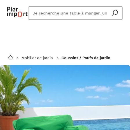
Commandez même en vacances !
En savoir plus
Vous êtes absent ? Pier Import s'adapte
Que
et vous livre à votre retour.
cherchez
vous ?
Mobilier de jardin
Coussins / Poufs de jardin