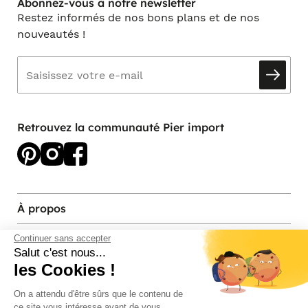
Abonnez-vous à notre newsletter
Restez informés de nos bons plans et de nos
nouveautés !
Retrouvez la communauté Pier import
À propos
Services et contact
Continuer sans accepter
Salut c'est nous...
les Cookies !
Magasins et Showrooms
On a attendu d'être sûrs que le contenu de
ce site vous intéresse avant de vous