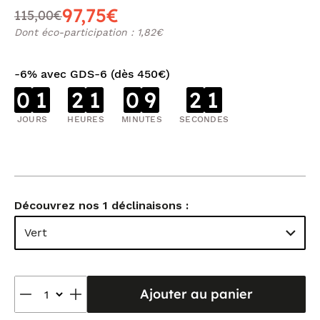
97,75€
115,00€
Dont éco-participation : 1,82€
-6% avec GDS-6 (dès 450€)
0
1
2
1
0
9
2
1
JOURS
HEURES
MINUTES
SECONDES
Découvrez nos 1 déclinaisons :
Vert
Ajouter au panier