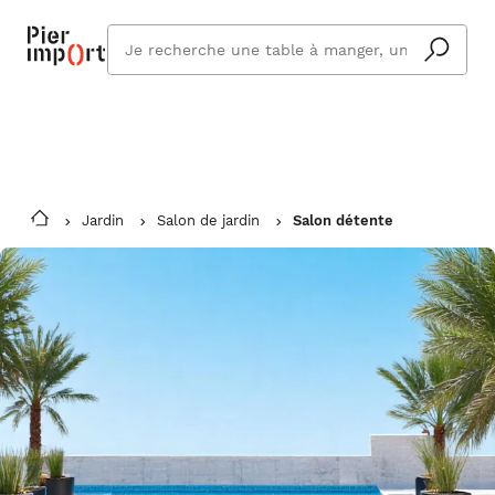
Commandez même en vacances !
En savoir plus
Vous êtes absent ? Pier Import s'adapte
Que
et vous livre à votre retour.
cherchez
vous ?
Jardin
Salon de jardin
Salon détente