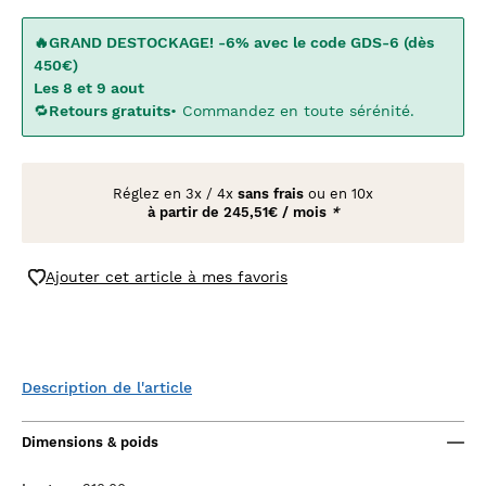
🔥GRAND DESTOCKAGE! -6% avec le code GDS-6 (dès
450€)
Les 8 et 9 aout
🔁
Retours gratuits
• Commandez en toute sérénité.
Réglez en
3x
/
4x
sans frais
ou en 10x
à partir de
245,51€ / mois
*
Ajouter cet article à mes favoris
Description de l'article
Dimensions & poids