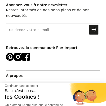
Abonnez-vous à notre newsletter
Restez informés de nos bons plans et de nos
nouveautés !
Retrouvez la communauté Pier import
À propos
Services et contact
Continuer sans accepter
Salut c'est nous...
les Cookies !
Magasins et Showrooms
On a attendu d'être sûrs que le contenu de