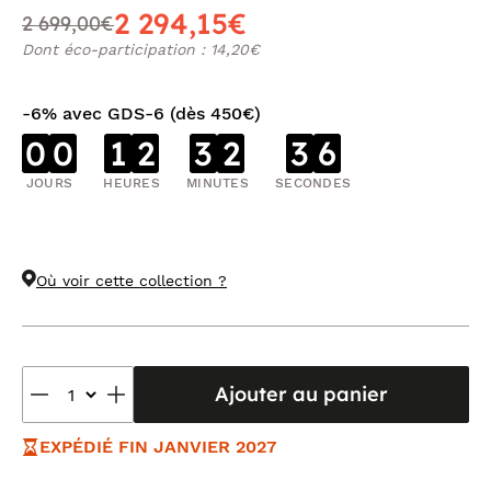
2 294,15€
2 699,00€
Dont éco-participation : 14,20€
-6% avec GDS-6 (dès 450€)
0
0
1
2
3
2
3
6
JOURS
HEURES
MINUTES
SECONDES
Où voir cette collection ?
Ajouter au panier
EXPÉDIÉ FIN JANVIER 2027