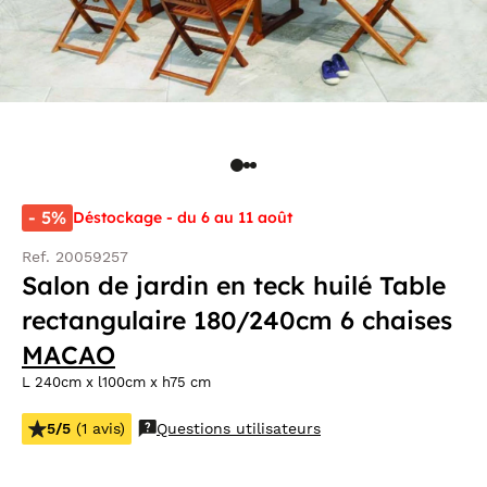
- 5%
Déstockage - du 6 au 11 août
Ref. 20059257
Salon de jardin en teck huilé Table
rectangulaire 180/240cm 6 chaises
MACAO
L 240cm x l100cm x h75 cm
5/5
(1 avis)
Questions utilisateurs