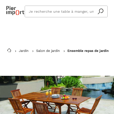
Commandez même en vacances !
En savoir plus
Vous êtes absent ? Pier Import s'adapte
Que
et vous livre à votre retour.
cherchez
vous ?
Jardin
Salon de jardin
Ensemble repas de jardin