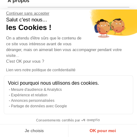
À propos
Services et contact
Continuer sans accepter
Salut c'est nous...
les Cookies !
Magasins et Showrooms
On a attendu d'être sûrs que le contenu de
ce site vous intéresse avant de vous
Modes de paiement acceptés
déranger, mais on aimerait bien vous accompagner pendant votre
visite...
C'est OK pour vous ?
Lien vers notre politique de confidentialité
Voici pourquoi nous utilisons des cookies.
Mesure d'audience & Analytics
Expérience et relation
Annonces personnalisées
Partage de données avec Google
© Pier Import
2026
Mentions legales
·
Credits
·
Plan du site
Consentements certifiés par
0
Je choisis
OK pour moi
Menu
Panier
Compte
Favoris