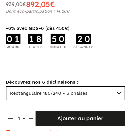
892,05€
939,00€
Dont éco-participation : 14,20€
-6% avec GDS-6 (dès 450€)
0
1
1
8
5
0
2
0
JOURS
HEURES
MINUTES
SECONDES
Découvrez nos 6 déclinaisons :
Rectangulaire 180/240 - 6 chaises
Ajouter au panier