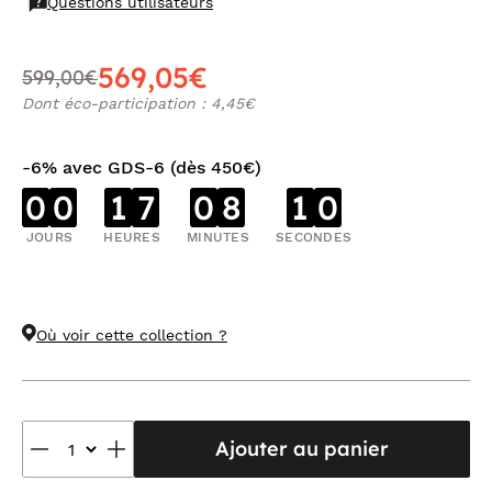
Questions utilisateurs
569,05€
599,00€
Dont éco-participation : 4,45€
-6% avec GDS-6 (dès 450€)
0
0
1
7
0
8
1
0
JOURS
HEURES
MINUTES
SECONDES
Où voir cette collection ?
Ajouter au panier