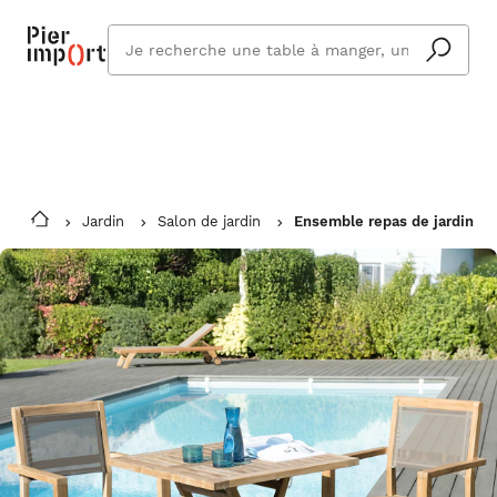
Commandez même en vacances !
En savoir plus
Vous êtes absent ? Pier Import s'adapte
Que
et vous livre à votre retour.
cherchez
vous ?
Jardin
Salon de jardin
Ensemble repas de jardin