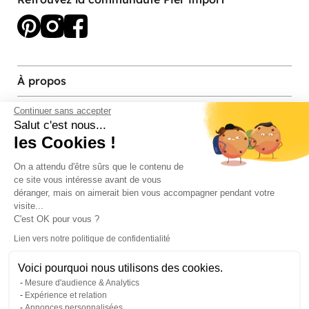
À propos
Services et contact
Continuer sans accepter
Salut c'est nous...
les Cookies !
Magasins et Showrooms
On a attendu d'être sûrs que le contenu de
ce site vous intéresse avant de vous
Modes de paiement acceptés
déranger, mais on aimerait bien vous accompagner pendant votre
visite...
C'est OK pour vous ?
Lien vers notre politique de confidentialité
Voici pourquoi nous utilisons des cookies.
Mesure d'audience & Analytics
Expérience et relation
Annonces personnalisées