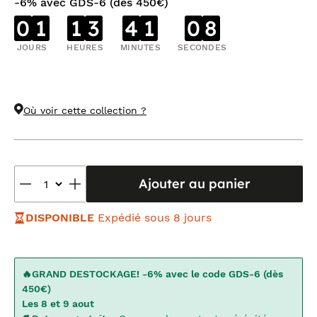
-6% avec GDS-6 (dès 450€)
0
1
1
3
4
1
0
7
JOURS
HEURES
MINUTES
SECONDES
Où voir cette collection ?
Ajouter au panier
DISPONIBLE
Expédié sous 8 jours
🔥GRAND DESTOCKAGE! -6% avec le code GDS-6 (dès
450€)
Les 8 et 9 aout