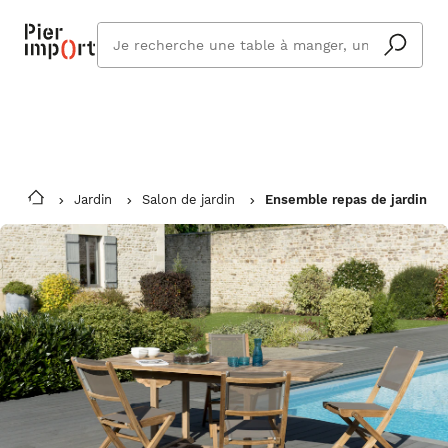
Commandez même en vacances !
En savoir plus
Vous êtes absent ? Pier Import s'adapte
Que
et vous livre à votre retour.
cherchez
vous ?
Jardin
Salon de jardin
Ensemble repas de jardin