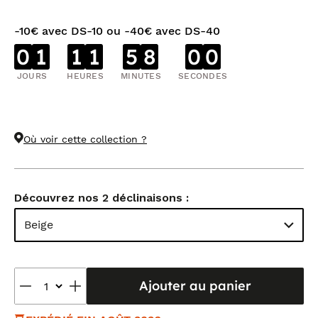
-10€ avec DS-10 ou -40€ avec DS-40
0
1
1
1
5
8
0
0
JOURS
HEURES
MINUTES
SECONDES
Où voir cette collection ?
Découvrez nos 2 déclinaisons :
Beige
Ajouter au panier