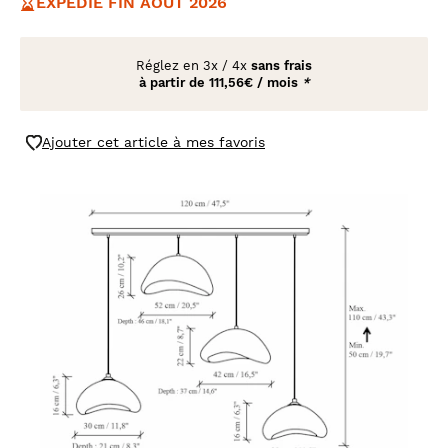
EXPÉDIÉ FIN AOÛT 2026
Réglez en
3x
/
4x
sans frais
à partir de
111,56€ / mois
*
Ajouter cet article à mes favoris