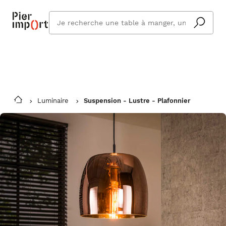
Commandez même en vacances !
En savoir plus
Vous êtes absent ? Pier Import s'adapte
Que
et vous livre à votre retour.
cherchez
vous ?
Luminaire
Suspension - Lustre - Plafonnier