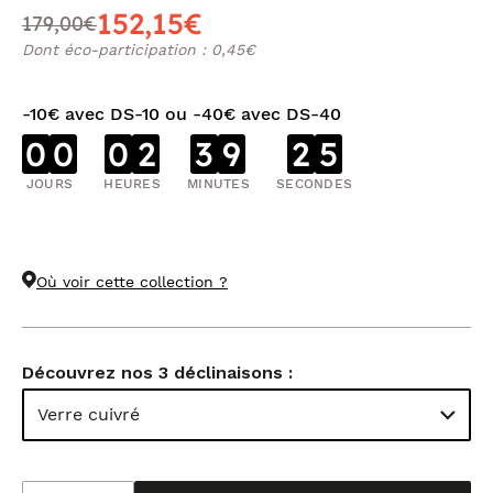
152,15€
179,00€
Dont éco-participation : 0,45€
-10€ avec DS-10 ou -40€ avec DS-40
0
0
0
2
3
9
2
4
JOURS
HEURES
MINUTES
SECONDES
Où voir cette collection ?
Découvrez nos 3 déclinaisons :
Verre cuivré