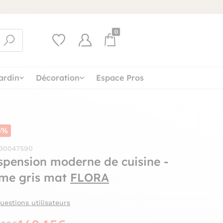
0
ardin
Décoration
Espace Pros
5%
 30047590
spension moderne de cuisine -
me gris mat
FLORA
uestions utilisateurs