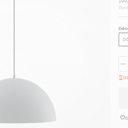
199
Dont
Déco
Dô
D
A