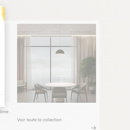
t : Personnalisez vos Options
dôme
Voir toute la collection