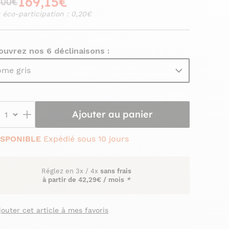
169,15€
,00€
 éco-participation : 0,20€
uvrez nos 6 déclinaisons :
me gris
Ajouter au panier
ISPONIBLE
Expédié sous 10 jours
Réglez en
3x
/
4x
sans frais
à partir de
42,29€ / mois
*
jouter cet article à mes favoris