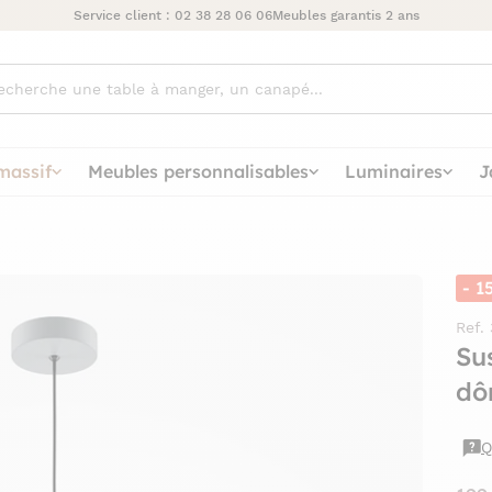
Service client :
02 38 28 06 06
Meubles garantis 2 ans
ez
massif
Meubles personnalisables
Luminaires
J
- 1
Ref.
Su
dô
Q