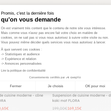
Promis, c'est la dernière fois
qu'on vous demande
Plateforme de Gestion du Consentemen
PROMO
On est vraiment très content que le contenu de notre site vous intéresse.
Mais comme vous n'avez pas encore fait votre choix en matière de
cookies, on ne sait pas si vous nous autorisez à suivre votre visite ou non.
Vous pouvez même décider quels services vous nous autorisez à lancer.
Axeptio consent
À quoi servent ces cookies :
-> Statistiques et audience
-> Expérience et relation
-> Annonces personnalisées
Lire la politique de confidentialité
Consentements certifiés par
Fermer
Je choisis
OK pour moi
de cuisine moderne - cône
Suspension de cuisine moderne - 
LORA
kaki mat FLORA
0,65€
199,00€
169,15€