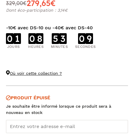
279,65€
329,00€
Dont éco-participation : 3,14€
-10€ avec DS-10 ou -40€ avec DS-40
0
1
0
8
5
3
0
8
JOURS
HEURES
MINUTES
SECONDES
Où voir cette collection ?
PRODUIT ÉPUISÉ
Je souhaite être informé lorsque ce produit sera à
nouveau en stock