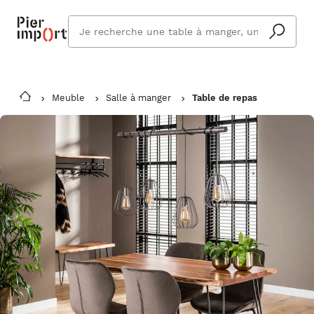
Que
cherchez
vous ?
Meuble
Salle à manger
Table de repas