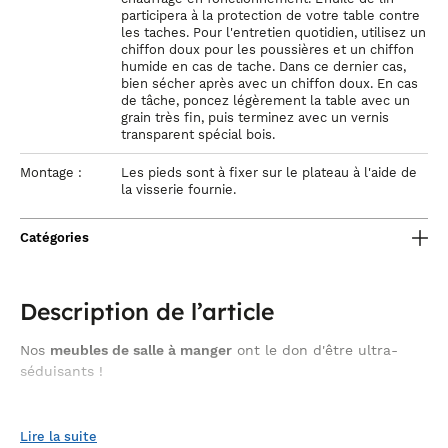
participera à la protection de votre table contre
les taches. Pour l'entretien quotidien, utilisez un
chiffon doux pour les poussières et un chiffon
humide en cas de tache. Dans ce dernier cas,
bien sécher après avec un chiffon doux. En cas
de tâche, poncez légèrement la table avec un
grain très fin, puis terminez avec un vernis
transparent spécial bois.
Montage :
Les pieds sont à fixer sur le plateau à l'aide de
la visserie fournie.
Catégories
Description de l’article
Nos
meubles de salle à manger
ont le don d'être ultra-
séduisants !
style contemporain
Le
vous donnera des envies de déco pour
Lire la suite
votre intérieur ! Et pourquoi ne pas commencer par la salle à