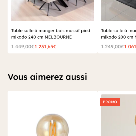
Table salle à manger bois massif pied
Table salle à ma
mikado 240 cm MELBOURNE
mikado 200 cm
1 449,00€
1 231,65€
1 249,00€
1 06
Vous aimerez aussi
PROMO