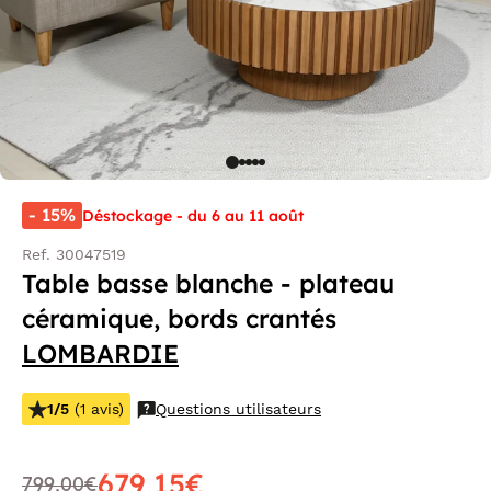
- 15%
Déstockage - du 6 au 11 août
Ref. 30047519
Table basse blanche - plateau
céramique, bords crantés
LOMBARDIE
1/5
(1 avis)
Questions utilisateurs
679,15€
799,00€