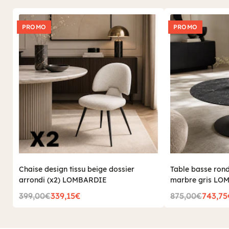
PROMO
PROMO
Chaise design tissu beige dossier
Table basse rond
arrondi (x2) LOMBARDIE
marbre gris LO
399,00€
339,15€
875,00€
743,75