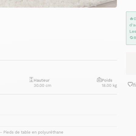
🔥
d'
Le
🔁
R
Hauteur
Poids
A
30.00 cm
18.00 kg
- Pieds de table en polyuréthane