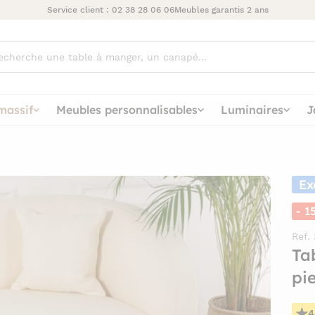
Service client :
02 38 28 06 06
Meubles garantis 2 ans
ez
massif
Meubles personnalisables
Luminaires
J
Ex
- 1
Ref.
Ta
pi
4