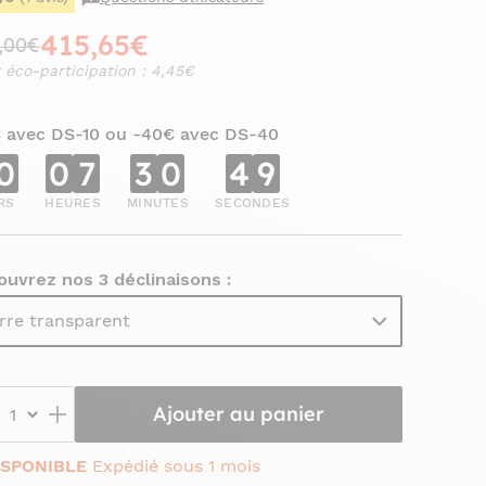
415,65€
,00€
 éco-participation : 4,45€
€ avec DS-10 ou -40€ avec DS-40
0
0
7
3
0
4
8
RS
HEURES
MINUTES
SECONDES
uvrez nos 3 déclinaisons :
rre transparent
Ajouter au panier
ISPONIBLE
Expédié sous 1 mois