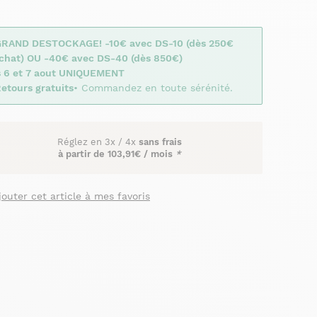
GRAND DESTOCKAGE! -10€ avec DS-10 (dès 250€
achat) OU -40€ avec DS-40 (dès 850€)
s 6 et 7 aout UNIQUEMENT
etours gratuits
• Commandez en toute sérénité.
Réglez en
3x
/
4x
sans frais
à partir de
103,91€ / mois
*
jouter cet article à mes favoris