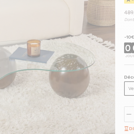
489
Dont
-10
0
JOU
Déco
Ve
D