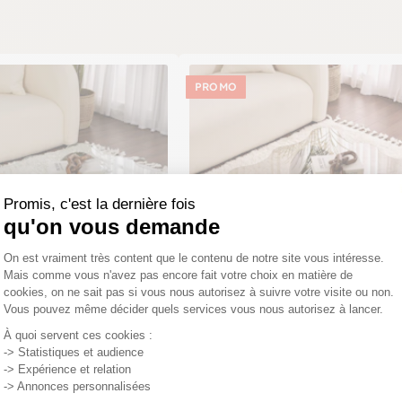
PROMO
Promis, c'est la dernière fois
qu'on vous demande
Plateforme de Gestion du Consentemen
On est vraiment très content que le contenu de notre site vous intéresse.
Mais comme vous n'avez pas encore fait votre choix en matière de
cookies, on ne sait pas si vous nous autorisez à suivre votre visite ou non.
Vous pouvez même décider quels services vous nous autorisez à lancer.
Axeptio consent
 verre design organique 4
À quoi servent ces cookies :
Table basse verre ambré design
-> Statistiques et audience
 KOCHI
organique 4 pieds boule KOCHI
-> Expérience et relation
4,15€
525,00€
446,25€
-> Annonces personnalisées