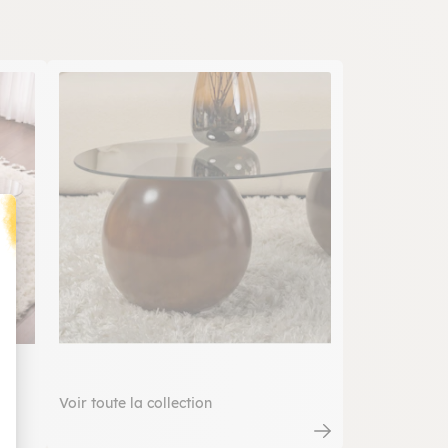
t : Personnalisez vos Options
Voir toute la collection