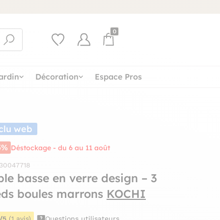
0
ardin
Décoration
Espace Pros
clu web
5%
Déstockage - du 6 au 11 août
 30047718
ble basse en verre design – 3
eds boules marrons
KOCHI
/5
(1 avis)
Questions utilisateurs