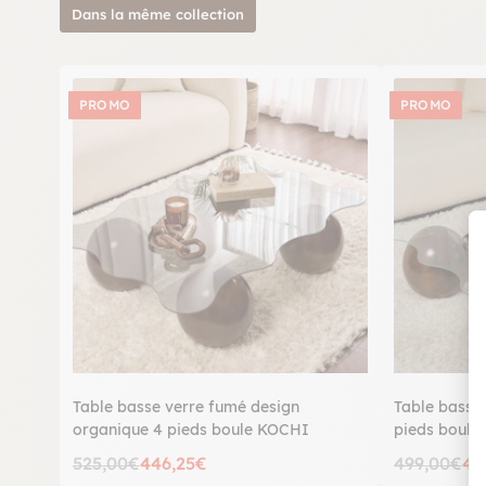
Dans la même collection
PROMO
PROMO
Table basse verre fumé design
Table basse
organique 4 pieds boule KOCHI
pieds boule
525,00€
446,25€
499,00€
42