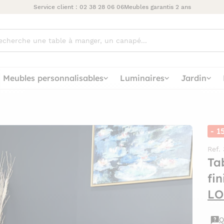
Service client :
02 38 28 06 06
Meubles garantis 2 ans
ez
Meubles personnalisables
Luminaires
Jardin
- 1
Ref.
Ta
fin
LO
Q