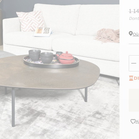
1 1
Dont
Où
D
A