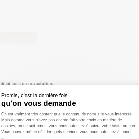
ur
meuble de salon
.
ardoise et rouille
de la collection LOMBARDIE. Avec son
e dimensions différentes apportera une touche de
élai légal de rétractation.
 comporte des pieds droits en métal noir qui soutiennent 2
e finition différente : l'un présente une teinte rouille
ise, créant un contraste visuel à la fois subtil et
Promis, c'est la dernière fois
 design
est particulièrement accentué par la forme organique
qu'on vous demande
une dimension esthétique unique, rompant avec les lignes
Plateforme de Gestion du Consentemen
ans les meubles modernes. Cette esthétique organique offre
On est vraiment très content que le contenu de notre site vous intéresse.
tables de salon organiques
et à la convivialité. Ces
de la
Mais comme vous n'avez pas encore fait votre choix en matière de
iques et esthétiques. Vous avez la possibilité de les
cookies, on ne sait pas si vous nous autorisez à suivre votre visite ou non.
, idéal lorsque vous recevez des invités, ou séparément.
Vous pouvez même décider quels services vous nous autorisez à lancer.
ages, que ce soit pour poser des boissons, des livres ou des
Axeptio consent