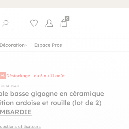
0
Décoration
Espace Pros
5%
Déstockage - du 6 au 11 août
 30043540
ble basse gigogne en céramique
ition ardoise et rouille (lot de 2)
MBARDIE
uestions utilisateurs