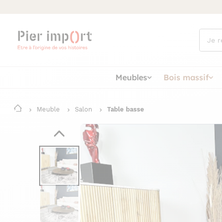
Que
cherch
vous ?
Meubles
Bois massif
Meuble
Salon
Table basse