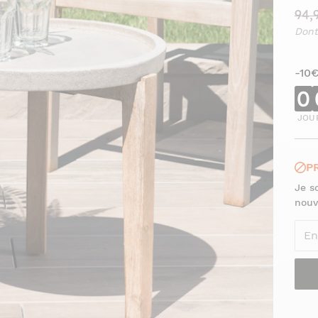
94,
Dont
-10
0
JOU
P
Je s
nouv