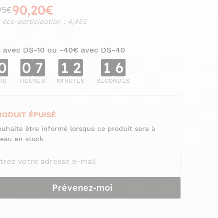
90,20€
95€
 éco-participation : 4,45€
€ avec DS-10 ou -40€ avec DS-40
0
0
7
1
2
1
5
RS
HEURES
MINUTES
SECONDES
RODUIT ÉPUISÉ
ouhaite être informé lorsque ce produit sera à
eau en stock
Prévenez-moi