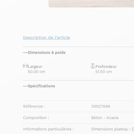
Description de l'article
Dimensions & poids
Largeur
Profondeur
50.00 cm
51.50 cm
Spécifications
Référence :
30027099
Composition :
Béton - Acacia
Informations particulières :
Dimensions plateau : D