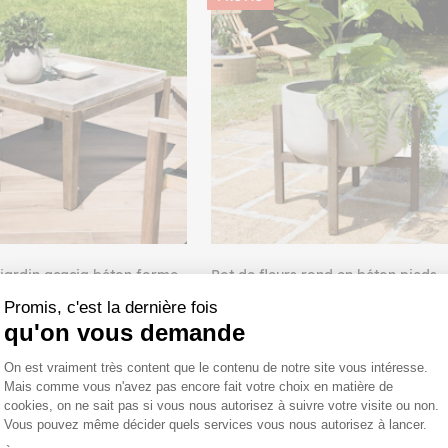
 jardin acacia béton forme
Pot de fleurs rond en béton pieds
HERCULE
acacia D53 cm HERCULE
Promis, c'est la dernière fois
0,80€
199,00€
189,05€
qu'on vous demande
Plateforme de Gestion du Consentemen
On est vraiment très content que le contenu de notre site vous intéresse.
Mais comme vous n'avez pas encore fait votre choix en matière de
cookies, on ne sait pas si vous nous autorisez à suivre votre visite ou non.
Vous pouvez même décider quels services vous nous autorisez à lancer.
Axeptio consent