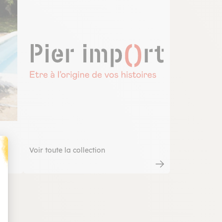
Voir toute la collection
t : Personnalisez vos Options