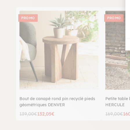
PROMO
PROMO
Bout de canapé rond pin recyclé pieds
Petite table
géométriques DENVER
HERCULE
139,00€
132,05€
169,00€
16