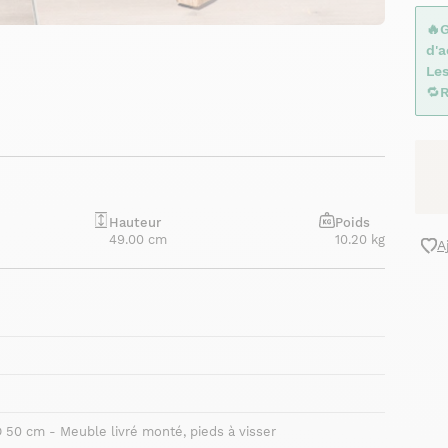
🔥
d'
Le
🔁
R
Hauteur
Poids
49.00 cm
10.20 kg
A
 50 cm - Meuble livré monté, pieds à visser