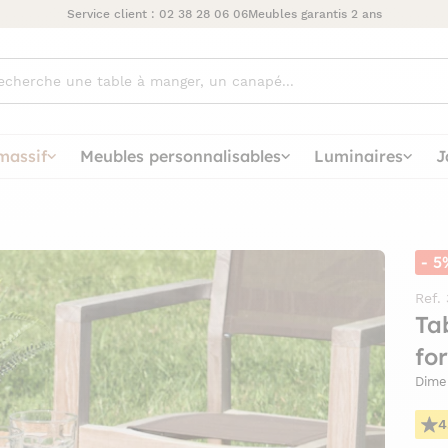
Service client :
02 38 28 06 06
Meubles garantis 2 ans
ez
massif
Meubles personnalisables
Luminaires
J
- 5
Ref.
Ta
fo
Dimen
4