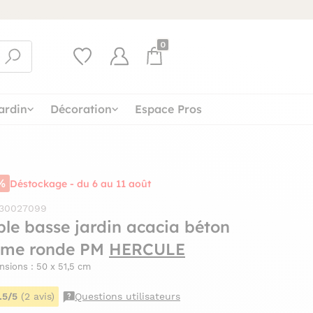
0
ardin
Décoration
Espace Pros
%
Déstockage - du 6 au 11 août
 30027099
ble basse jardin acacia béton
rme ronde PM
HERCULE
sions : 50 x 51,5 cm
.5/5
(2 avis)
Questions utilisateurs