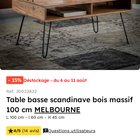
- 15%
Déstockage - du 6 au 11 août
Ref. 30023832
Table basse scandinave bois massif
100 cm
MELBOURNE
L 100 cm - l 60 cm - H 45 cm
4/5
(14 avis)
Questions utilisateurs