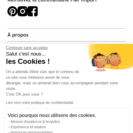
À propos
Services et contact
Continuer sans accepter
Salut c'est nous...
les Cookies !
Magasins et Showrooms
On a attendu d'être sûrs que le contenu de
ce site vous intéresse avant de vous
Modes de paiement acceptés
déranger, mais on aimerait bien vous accompagner pendant votre
visite...
C'est OK pour vous ?
Lien vers notre politique de confidentialité
Voici pourquoi nous utilisons des cookies.
Mesure d'audience & Analytics
Expérience et relation
Annonces personnalisées