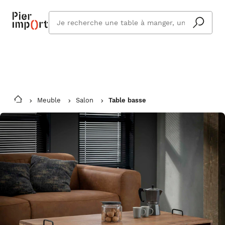
Commandez même en vacances !
En savoir plus
Vous êtes absent ? Pier Import s'adapte
Que
et vous livre à votre retour.
cherchez
vous ?
Meuble
Salon
Table basse