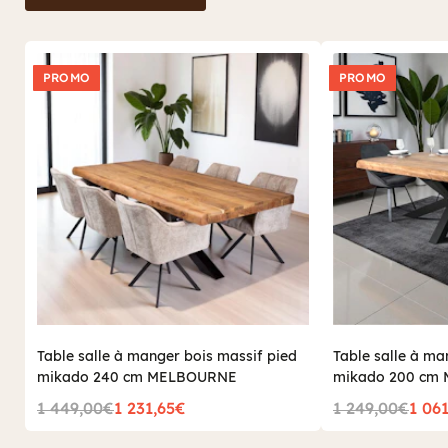
PROMO
PROMO
Table salle à manger bois massif pied
Table salle à ma
mikado 240 cm MELBOURNE
mikado 200 cm
1 449,00€
1 231,65€
1 249,00€
1 06