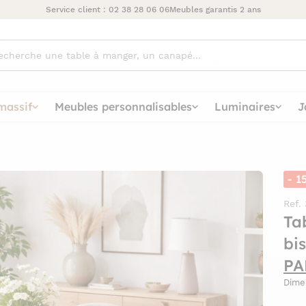
Service client :
02 38 28 06 06
Meubles garantis 2 ans
ez
massif
Meubles personnalisables
Luminaires
J
- 1
Ref.
Ta
bi
PA
Dime