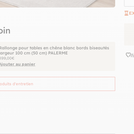
E
oin
Rallonge pour tables en chêne blanc bords biseautés
largeur 100 cm (50 cm) PALERME
A
399,00€
Ajouter au panier
roduits d'entretien