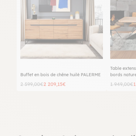
Table extens
Buffet en bois de chêne huilé PALERME
bords natur
2 599,00€
2 209,15€
1 949,00€
1