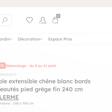
0
ardin
Décoration
Espace Pros
5%
Déstockage - du 6 au 11 août
 30052470
ble extensible chêne blanc bords
seautés pied grège fin 240 cm
LERME
nsions : 240 x 100 cm