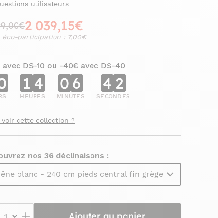
uestions utilisateurs
2 039,15€
99,00€
 éco-participation : 7,00€
€ avec DS-10 ou -40€ avec DS-40
0
1
4
0
6
4
1
RS
HEURES
MINUTES
SECONDES
 voir cette collection ?
ouvrez nos 36 déclinaisons :
êne blanc - 240 cm pieds central fin grège
Ajouter au panier