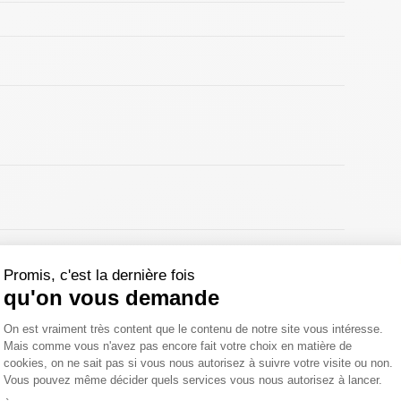
Promis, c'est la dernière fois
qu'on vous demande
iculier. Pour le nettoyer, utiliser un chiffon propre et
Plateforme de Gestion du Consentemen
iques, abrasifs, détergents, huiles ou analogue. Afin de ne
On est vraiment très content que le contenu de notre site vous intéresse.
liser un chiffon doux, non pelucheux.
Mais comme vous n'avez pas encore fait votre choix en matière de
cookies, on ne sait pas si vous nous autorisez à suivre votre visite ou non.
Vous pouvez même décider quels services vous nous autorisez à lancer.
Axeptio consent