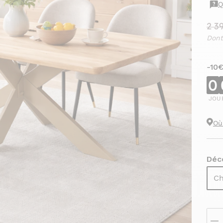
Q
2 3
Dont
-10
0
JOU
Où
Déc
Ch