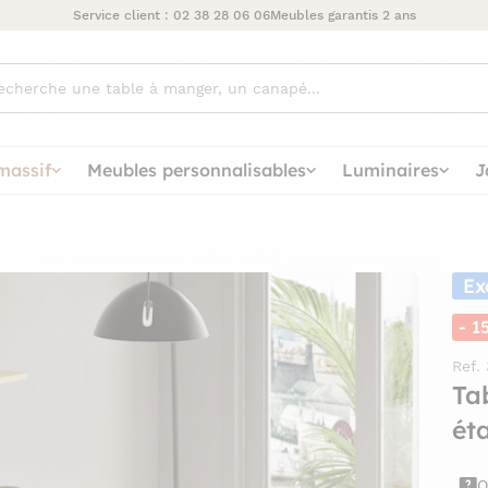
Service client :
02 38 28 06 06
Meubles garantis 2 ans
ez
massif
Meubles personnalisables
Luminaires
J
Ex
- 1
Ref.
Ta
ét
Q