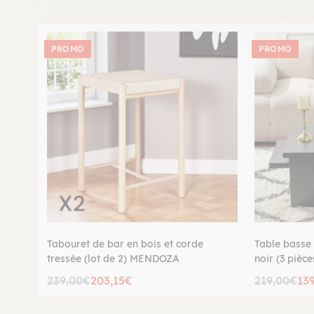
PROMO
PROMO
Tabouret de bar en bois et corde
Table basse 
tressée (lot de 2) MENDOZA
noir (3 pièc
239,00€
203,15€
219,00€
13