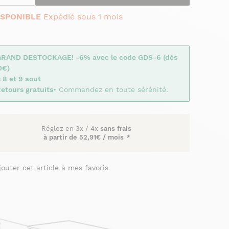
ISPONIBLE
Expédié sous 1 mois
GRAND DESTOCKAGE! -6% avec le code GDS-6 (dès
0€)
 8 et 9 aout
etours gratuits
• Commandez en toute sérénité.
Réglez en
3x
/
4x
sans frais
à partir de
52,91€ / mois
*
jouter cet article à mes favoris