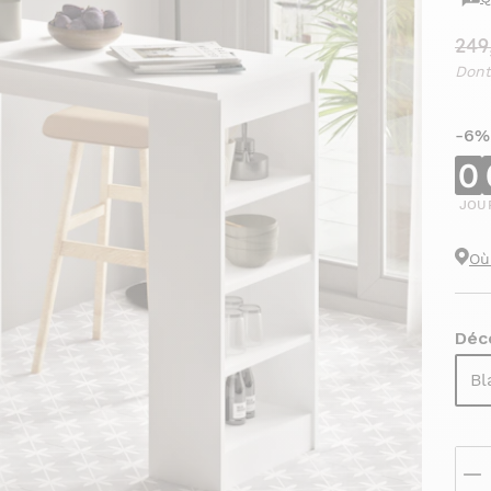
249
Dont
-6%
0
JOU
Où
Déco
Bl