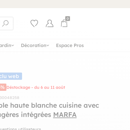
0
ardin
Décoration
Espace Pros
clu web
5%
Déstockage - du 6 au 11 août
 30048258
ble haute blanche cuisine avec
agères intégrées
MARFA
uestions utilisateurs