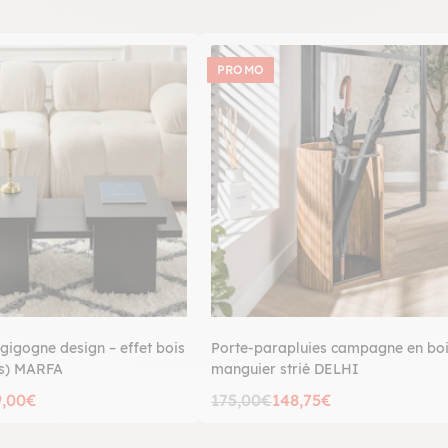
PROMO
gigogne design – effet bois
Porte-parapluies campagne en boi
es) MARFA
manguier strié DELHI
9,00€
175,00€
148,75€