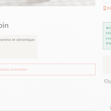
D
oin
🔥
45
Les
lamine et céramique
🔁
R
roduits d'entretien
A