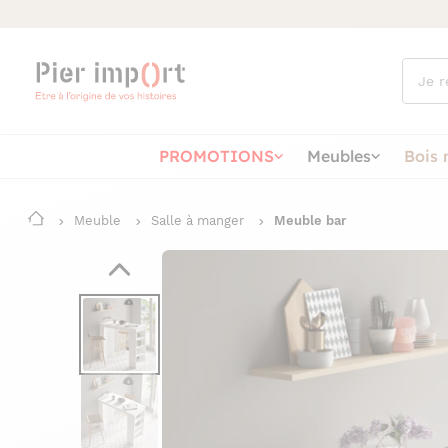
Que
cherch
vous ?
PROMOTIONS
Meubles
Bois 
Meuble
Salle à manger
Meuble bar