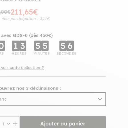
211,65€
,00€
 éco-participation : 3,14€
 avec GDS-6 (dès 450€)
0
1
3
5
5
5
4
RS
HEURES
MINUTES
SECONDES
 voir cette collection ?
uvrez nos 3 déclinaisons :
anc
Ajouter au panier