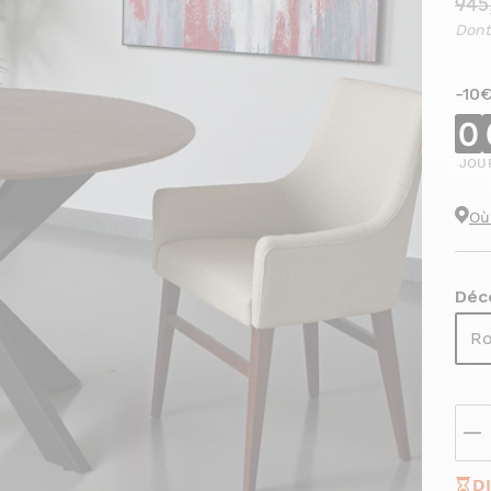
945
Dont
-10
0
JOU
Où
Déc
Ro
D