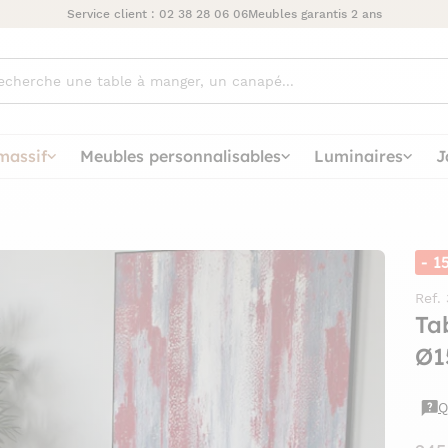
Service client :
02 38 28 06 06
Meubles garantis 2 ans
ez
massif
Meubles personnalisables
Luminaires
J
- 1
Ref.
Ta
Ø1
Q