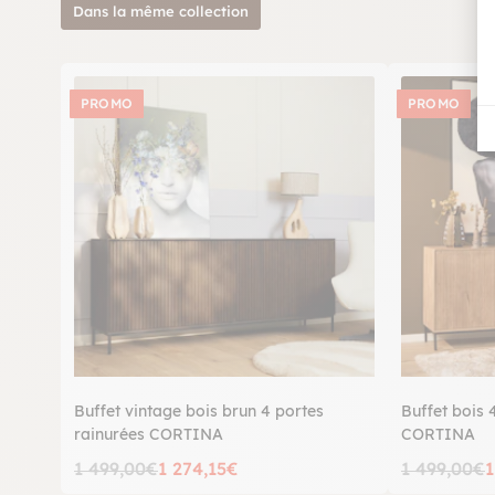
Dans la même collection
PROMO
PROMO
Buffet vintage bois brun 4 portes
Buffet bois 
rainurées CORTINA
CORTINA
1 499,00€
1 274,15€
1 499,00€
1