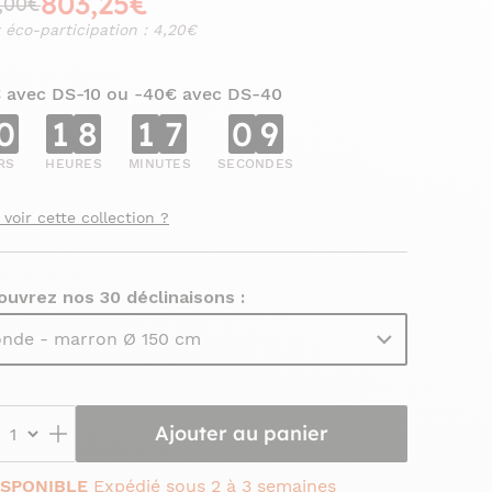
803,25€
,00€
 éco-participation : 4,20€
€ avec DS-10 ou -40€ avec DS-40
0
1
8
1
7
0
8
RS
HEURES
MINUTES
SECONDES
 voir cette collection ?
ouvrez nos 30 déclinaisons :
nde - marron Ø 150 cm
Ajouter au panier
ISPONIBLE
Expédié sous 2 à 3 semaines