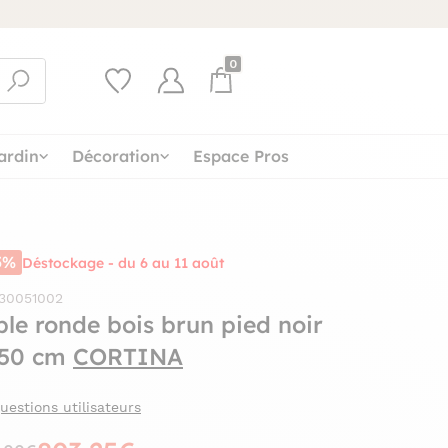
0
ardin
Décoration
Espace Pros
5%
Déstockage - du 6 au 11 août
 30051002
ble ronde bois brun pied noir
50 cm
CORTINA
uestions utilisateurs