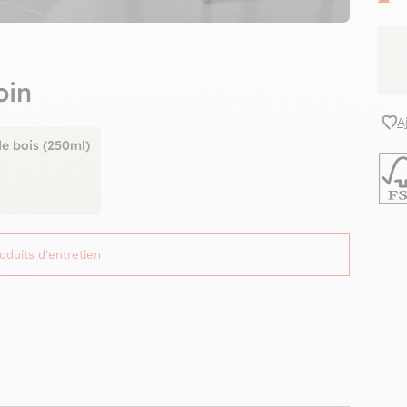
oin
A
de bois (250ml)
roduits d'entretien