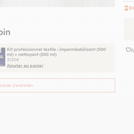
D
oin
Kit professionnel textile : imperméabilisant (500
A
ml) + nettoyant (500 ml)
37,50€
Ajouter au panier
roduits d'entretien