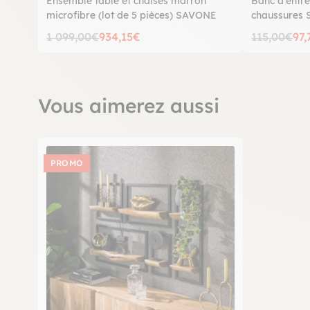
Ensemble table et chaises marron
Banc d'entré
microfibre (lot de 5 pièces) SAVONE
chaussures
1 099,00€
934,15€
115,00€
97,
Vous aimerez aussi
PROMO