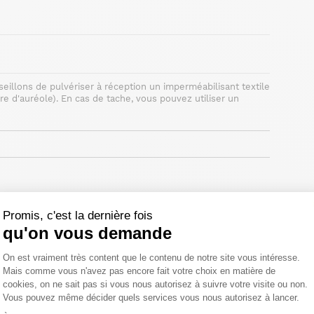
seillons de pulvériser à réception un imperméabilisant textile
re d'auréole). En cas de tache, vous pouvez utiliser un
Promis, c'est la dernière fois
qu'on vous demande
élai légal de rétractation.
Plateforme de Gestion du Consentemen
On est vraiment très content que le contenu de notre site vous intéresse.
Mais comme vous n'avez pas encore fait votre choix en matière de
cookies, on ne sait pas si vous nous autorisez à suivre votre visite ou non.
Vous pouvez même décider quels services vous nous autorisez à lancer.
Axeptio consent