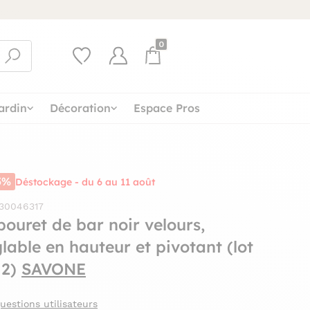
0
ardin
Décoration
Espace Pros
5%
Déstockage - du 6 au 11 août
 30046317
bouret de bar noir velours,
glable en hauteur et pivotant (lot
 2)
SAVONE
uestions utilisateurs