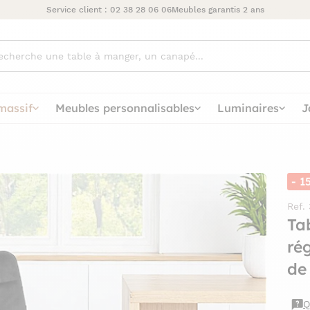
Service client :
02 38 28 06 06
Meubles garantis 2 ans
ez
massif
Meubles personnalisables
Luminaires
J
- 1
Ref.
Ta
ré
de
Q