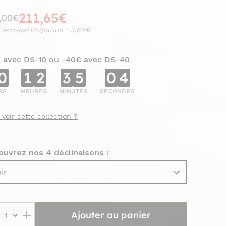
211,65€
,00€
 éco-participation : 3,64€
€ avec DS-10 ou -40€ avec DS-40
0
1
2
3
5
0
2
RS
HEURES
MINUTES
SECONDES
 voir cette collection ?
ouvrez nos 4 déclinaisons :
ir
Ajouter au panier