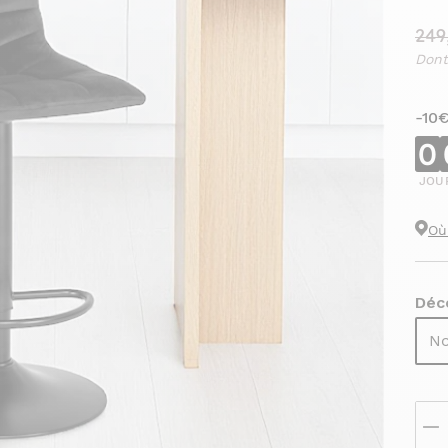
249
Dont
-10
0
JOU
Où
Déc
No