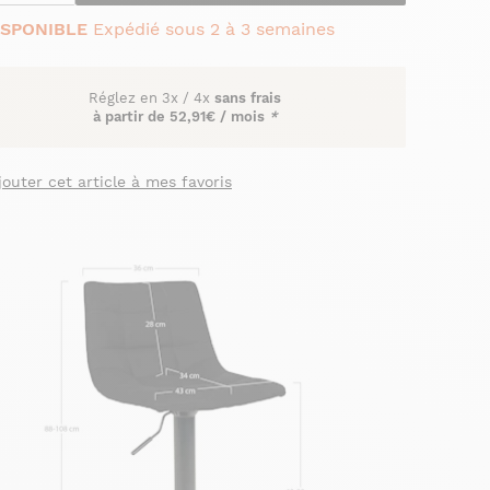
ISPONIBLE
Expédié sous 2 à 3 semaines
Réglez en
3x
/
4x
sans frais
à partir de
52,91€ / mois
*
jouter cet article à mes favoris