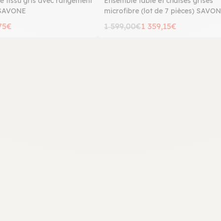
e tissu gris avec rangement
Ensemble table et chaises grises
 SAVONE
microfibre (lot de 7 pièces) SAVO
75€
1 599,00€
1 359,15€