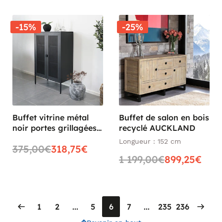
-15%
-25%
Buffet vitrine métal
Buffet de salon en bois
noir portes grillagées
recyclé AUCKLAND
ODENSE
Longueur : 152 cm
375,00€
318,75€
1 199,00€
899,25€
1
2
...
5
6
7
...
235
236