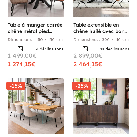
Table à manger carrée
Table extensible en
chêne métal pied
chêne huilé avec bords
croisé 150 cm OKA
naturels 300 cm
Dimensions : 150 x 150 cm
Dimensions : 300 x 110 cm
PALERME
4 déclinaisons
14 déclinaisons
1 499,00€
2 899,00€
1 274,15€
2 464,15€
-15%
-25%