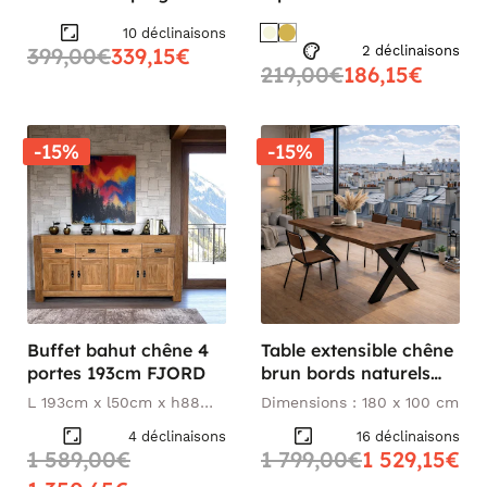
intégrées MARFA
JENA
10 déclinaisons
399,00€
339,15€
2 déclinaisons
219,00€
186,15€
-15%
-15%
Buffet bahut chêne 4
Table extensible chêne
portes 193cm FJORD
brun bords naturels
pieds en X 180 cm
L 193cm x l50cm x h88
Dimensions : 180 x 100 cm
PALERME
cm
4 déclinaisons
16 déclinaisons
1 589,00€
1 799,00€
1 529,15€