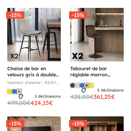
-15%
-15%
Chaise de bar en
Tabouret de bar
velours gris à double
réglable marron
coussinage (lot de 2)
coutures verticales
Hauteur d'assise : 65/67
OKA
(x2) LORA
cm
5 déclinaisons
425,00€
361,25€
3 déclinaisons
499,00€
424,15€
-15%
-15%