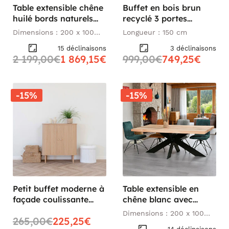
Table extensible chêne
Buffet en bois brun
huilé bords naturels
recyclé 3 portes
pieds verre 200 cm
SAMOA
Dimensions : 200 x 100
Longueur : 150 cm
PALERME
cm
15 déclinaisons
3 déclinaisons
2 199,00€
1 869,15€
999,00€
749,25€
-15%
-15%
Petit buffet moderne à
Table extensible en
façade coulissante
chêne blanc avec
MATERA
bords naturels 200 cm
Dimensions : 200 x 100
265,00€
225,25€
PALERME
cm