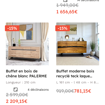
14 déclinaisons
1 949,00€
1 656,65€
-15%
-15%
Buffet en bois de
Buffet moderne bois
chêne blanc PALERME
recyclé teck laque
noire BARBADE
Longueur : 210 cm
L 161 cm - l 48 cm - H 80
cm
4 déclinaisons
919,00€
781,15€
2 599,00€
2 209,15€