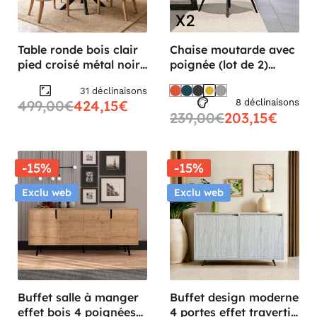
Table ronde bois clair
Chaise moutarde avec
pied croisé métal noir
poignée (lot de 2)
Ø110 cm RIVANO
MALMOE
31 déclinaisons
499,00€
424,15€
8 déclinaisons
239,00€
203,15€
-15%
-15%
Exclu web
Exclu web
Buffet salle à manger
Buffet design moderne
effet bois 4 poignées
4 portes effet travertin