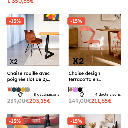
1 350,65€
-15%
-15%
Chaise rouille avec
Chaise design
poignée (lot de 2)
terracotta en
MALMOE
polypropylène (lot de
2) ALBA
8 déclinaisons
4 déclinaisons
239,00€
203,15€
249,00€
211,65€
-15%
-15%