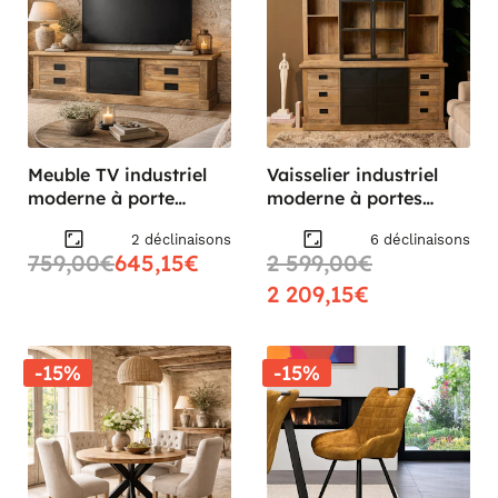
Meuble TV industriel
Vaisselier industriel
moderne à porte
moderne à portes
coulissante CEYLAN
coulissantes 200 cm
2 déclinaisons
6 déclinaisons
CEYLAN
759,00€
645,15€
2 599,00€
2 209,15€
-15%
-15%