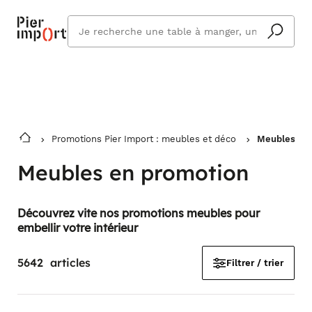
Commandez même en vacances !
En savoir plus
Vous êtes absent ? Pier Import s'adapte
Que
et vous livre à votre retour.
cherchez
vous ?
Promotions Pier Import : meubles et déco
Meubles en
Meubles en promotion
Découvrez vite nos promotions meubles pour
embellir votre intérieur
5642
articles
Filtrer / trier