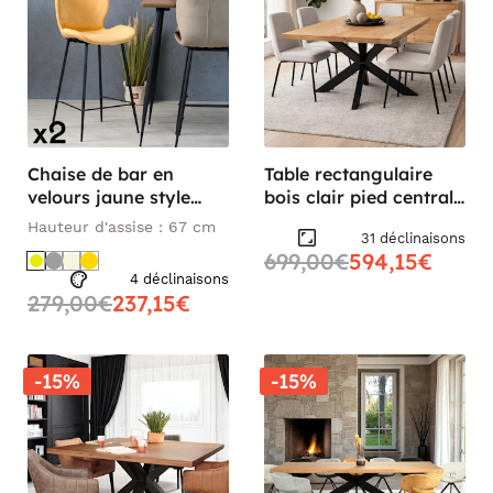
Chaise de bar en
Table rectangulaire
velours jaune style
bois clair pied central
moderne (lot de 2)
180 cm RIVANO
Hauteur d'assise : 67 cm
31 déclinaisons
MELBOURNE
699,00€
594,15€
4 déclinaisons
279,00€
237,15€
-15%
-15%