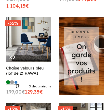
1 104,15€
-35%
BESOIN DE
TEMPS ?
On
garde
vos
Chaise velours bleu
produits
(lot de 2) HAWAI
!
3 déclinaisons
199,00€
129,35€
-15%
-15%