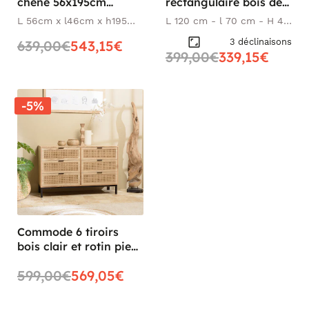
chêne 56x195cm
rectangulaire bois de
FJORD
chêne FJORD
L 56cm x l46cm x h195
L 120 cm - l 70 cm - H 45
cm
cm
3 déclinaisons
639,00€
543,15€
399,00€
339,15€
-5%
Commode 6 tiroirs
bois clair et rotin pieds
métal PALMA
599,00€
569,05€