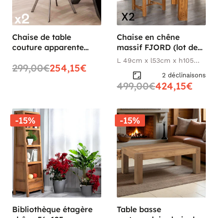
Chaise de table
Chaise en chêne
couture apparente
massif FJORD (lot de
taupe pied étoile
2)
L 49cm x l53cm x h105
299,00€
254,15€
HELSINKI (lot de 2)
cm
2 déclinaisons
499,00€
424,15€
-15%
-15%
Bibliothèque étagère
Table basse