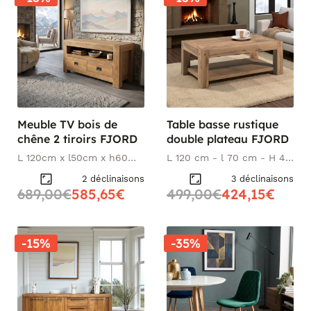
Meuble TV bois de
Table basse rustique
chêne 2 tiroirs FJORD
double plateau FJORD
L 120cm x l50cm x h60
L 120 cm - l 70 cm - H 45
cm
cm
2 déclinaisons
3 déclinaisons
689,00€
585,65€
499,00€
424,15€
-15%
-35%