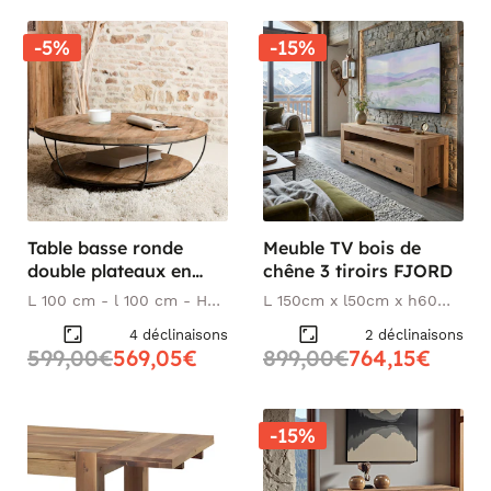
-5%
-15%
Table basse ronde
Meuble TV bois de
double plateaux en
chêne 3 tiroirs FJORD
teck recyclé et métal
L 100 cm - l 100 cm - H
L 150cm x l50cm x h60
noir D100xH35cm
35 cm
cm
4 déclinaisons
2 déclinaisons
SWING
599,00€
569,05€
899,00€
764,15€
-15%