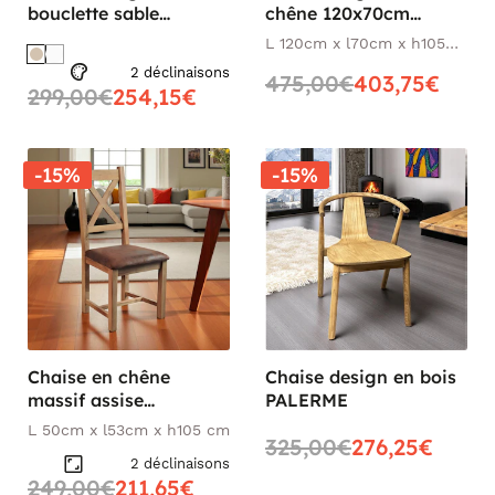
bouclette sable
chêne 120x70cm
PALERME
FJORD
L 120cm x l70cm x h105
cm
2 déclinaisons
475,00€
403,75€
299,00€
254,15€
-15%
-15%
Chaise en chêne
Chaise design en bois
massif assise
PALERME
microfibre FJORD
L 50cm x l53cm x h105 cm
325,00€
276,25€
2 déclinaisons
249,00€
211,65€