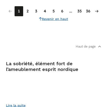
1
2
3
4
5
6
...
35
36
Revenir en haut
Haut de page
La sobriété, élément fort de
l’ameublement esprit nordique
Lire la suite