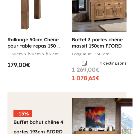
Rallonge 50cm Chêne
Buffet 3 portes chêne
pour table repas 150 et
massif 150cm FJORD
180 FJORD
L 50cm x l90cm x h5 cm
Longueur : 150 cm
4 déclinaisons
179,00€
1 269,00€
1 078,65€
-15%
Buffet bahut chêne 4
portes 193cm FJORD