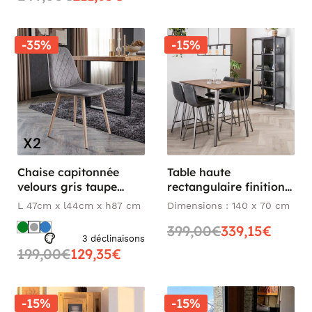
-35%
-15%
Chaise capitonnée
Table haute
velours gris taupe
rectangulaire finition
HAWAI (lot de 2)
brun HELSINKI
L 47cm x l44cm x h87 cm
Dimensions : 140 x 70 cm
399,00€
339,15€
3 déclinaisons
199,00€
129,35€
-15%
-15%