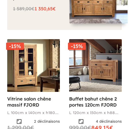
1 589,00€
1 350,65€
-15%
-15%
Vitrine salon chêne
Buffet bahut chêne 2
massif FJORD
portes 120cm FJORD
L 100cm x l40cm x h180
L 120cm x l50cm x h88
cm
cm
2 déclinaisons
4 déclinaisons
1 299,00€
999,00€
849,15€