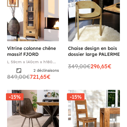
Vitrine colonne chêne
Chaise design en bois
massif FJORD
dossier large PALERME
L 59cm x l40cm x h180
349,00€
296,65€
cm
2 déclinaisons
849,00€
721,65€
-15%
-15%