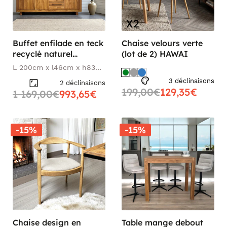
Buffet enfilade en teck
Chaise velours verte
recyclé naturel
(lot de 2) HAWAI
KERALA
L 200cm x l46cm x h83
cm
3 déclinaisons
2 déclinaisons
199,00€
129,35€
1 169,00€
993,65€
-15%
-15%
Chaise design en
Table mange debout