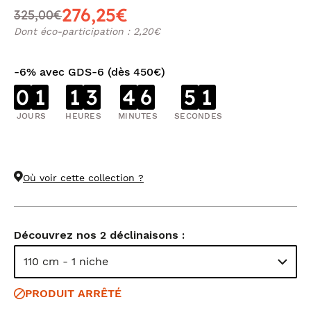
276,25€
325,00€
Dont éco-participation : 2,20€
-6% avec GDS-6 (dès 450€)
0
1
1
3
4
6
5
0
JOURS
HEURES
MINUTES
SECONDES
Où voir cette collection ?
Découvrez nos 2 déclinaisons :
110 cm - 1 niche
PRODUIT ARRÊTÉ