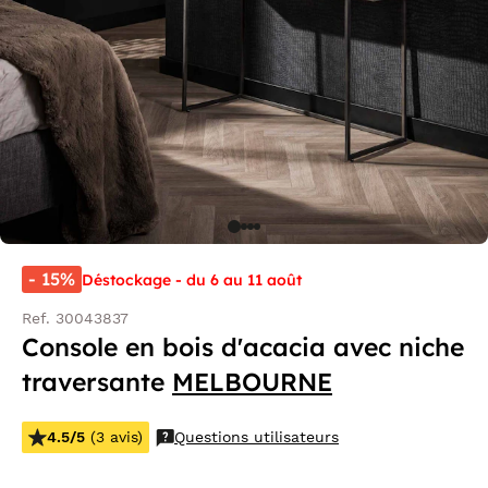
- 15%
Déstockage - du 6 au 11 août
Ref. 30043837
Console en bois d'acacia avec niche
traversante
MELBOURNE
4.5/5
(3 avis)
Questions utilisateurs