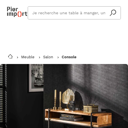
Commandez même en vacances !
En savoir plus
Vous êtes absent ? Pier Import s'adapte
Que
et vous livre à votre retour.
cherchez
vous ?
Meuble
Salon
Console