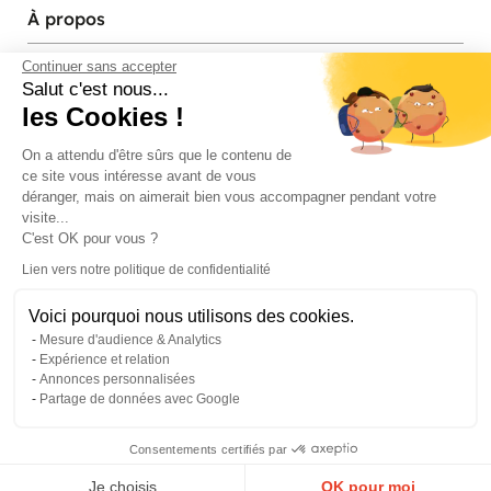
À propos
Services et contact
Continuer sans accepter
Salut c'est nous...
les Cookies !
Magasins et Showrooms
On a attendu d'être sûrs que le contenu de
ce site vous intéresse avant de vous
Modes de paiement acceptés
déranger, mais on aimerait bien vous accompagner pendant votre
visite...
C'est OK pour vous ?
Lien vers notre politique de confidentialité
Voici pourquoi nous utilisons des cookies.
Mesure d'audience & Analytics
Expérience et relation
Annonces personnalisées
Partage de données avec Google
© Pier Import
2026
Mentions legales
·
Credits
·
Plan du site
Consentements certifiés par
0
Je choisis
OK pour moi
Menu
Panier
Compte
Favoris