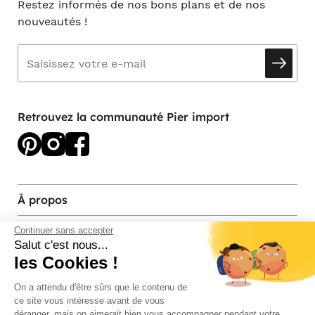
Restez informés de nos bons plans et de nos
nouveautés !
Retrouvez la communauté Pier import
À propos
Services et contact
Continuer sans accepter
Salut c'est nous...
les Cookies !
Magasins et Showrooms
On a attendu d'être sûrs que le contenu de
ce site vous intéresse avant de vous
Modes de paiement acceptés
déranger, mais on aimerait bien vous accompagner pendant votre