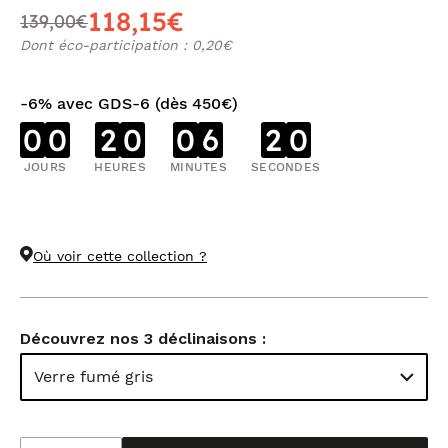
118,15€
139,00€
Dont éco-participation : 0,20€
-6% avec GDS-6 (dès 450€)
0
0
2
0
0
6
2
0
JOURS
HEURES
MINUTES
SECONDES
Où voir cette collection ?
Découvrez nos 3 déclinaisons :
Verre fumé gris