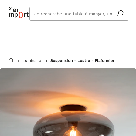
Commandez même en vacances !
En savoir plus
Vous êtes absent ? Pier Import s'adapte
Que
et vous livre à votre retour.
cherchez
vous ?
Luminaire
Suspension - Lustre - Plafonnier