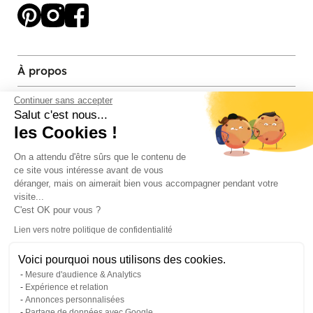
À propos
Services et contact
Continuer sans accepter
Salut c'est nous...
les Cookies !
Magasins et Showrooms
On a attendu d'être sûrs que le contenu de
ce site vous intéresse avant de vous
Modes de paiement acceptés
déranger, mais on aimerait bien vous accompagner pendant votre
visite...
C'est OK pour vous ?
Lien vers notre politique de confidentialité
Voici pourquoi nous utilisons des cookies.
Mesure d'audience & Analytics
Expérience et relation
Annonces personnalisées
Partage de données avec Google