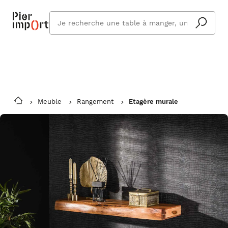
Commandez même en vacances !
En savoir plus
Vous êtes absent ? Pier Import s'adapte
Que
et vous livre à votre retour.
cherchez
vous ?
Meuble
Rangement
Etagère murale