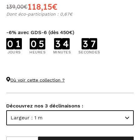
118,15€
139,00€
Dont éco-participation : 0,67€
-6% avec GDS-6 (dès 450€)
0
1
0
5
3
4
3
7
JOURS
HEURES
MINUTES
SECONDES
Où voir cette collection ?
Découvrez nos 3 déclinaisons :
Largeur : 1 m